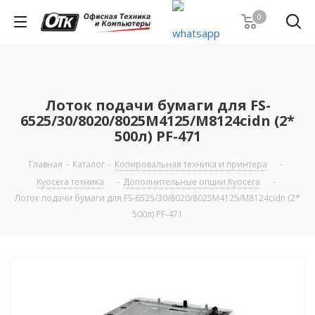
0
Лоток подачи бумаги для FS-
6525/30/8020/8025M4125/M8124cidn (2*
500л) PF-471
Главная
-
Каталог
-
Копировальная техника и принтера
-
Kyocera техника
-
Дополнительные опции Kyocera
-
Лоток подачи бумаги для FS-6525/30/8020/8025M4125/M8124cidn (2*
500л) PF-471