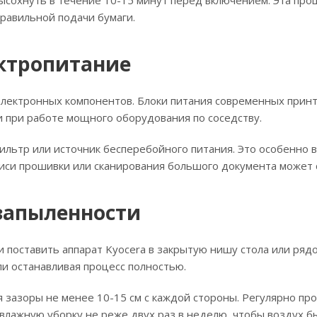
ысохнуть в течение 10-15 минут перед включением. Эта про
равильной подачи бумаги.
ектропитание
 электронных компонентов. Блоки питания современных прин
и при работе мощного оборудования по соседству.
ильтр или источник бесперебойного питания. Это особенно 
аписи прошивки или сканирования большого документа может
 запыленности
и поставить аппарат Kyocera в закрытую нишу стола или ряд
и останавливая процесс полностью.
 зазоры не менее 10-15 см с каждой стороны. Регулярно пр
ажную уборку не реже двух раз в неделю, чтобы воздух б