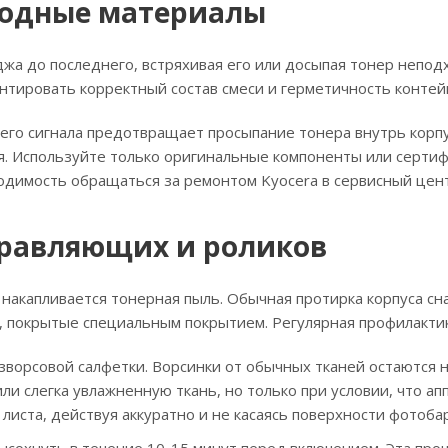
ходные материалы
а до последнего, встряхивая его или досыпая тонер неподх
антировать корректный состав смеси и герметичность контей
го сигнала предотвращает просыпание тонера внутрь корпуса
ния. Используйте только оригинальные компоненты или серт
одимость обращаться за ремонтом Kyocera в сервисный цент
правляющих и роликов
 накапливается тонерная пыль. Обычная протирка корпуса с
, покрытые специальным покрытием. Регулярная профилактик
зворсовой салфетки. Ворсинки от обычных тканей остаются н
и слегка увлажненную ткань, но только при условии, что ап
иста, действуя аккуратно и не касаясь поверхности фотобар