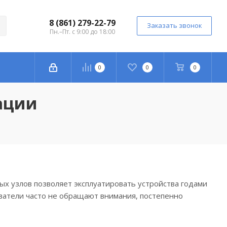
8 (861) 279-22-79
Заказать звонок
Пн.–Пт. с 9:00 до 18:00
0
0
0
тации
ых узлов позволяет эксплуатировать устройства годами
ватели часто не обращают внимания, постепенно