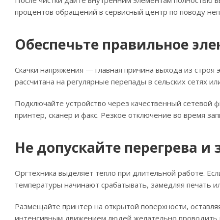
После чистки дайте внутренним элементам полностью в
процентов обращений в сервисный центр по поводу неп
Обеспечьте правильное эл
Скачки напряжения — главная причина выхода из строя
рассчитана на регулярные перепады в сельских сетях ил
Подключайте устройство через качественный сетевой ф
принтер, сканер и факс. Резкое отключение во время з
Не допускайте перегрева и
Оргтехника выделяет тепло при длительной работе. Есл
температуры начинают срабатывать, замедляя печать ил
Размещайте принтер на открытой поверхности, оставляя
интенсивным движением людей желательно проводить вл