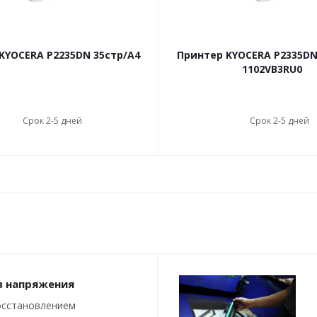
KYOCERA P2235DN 35стр/А4
Принтер KYOCERA P2335DN
1102VB3RU0
Срок 2-5 дней
Срок 2-5 дней
в напряжения
осстановлением