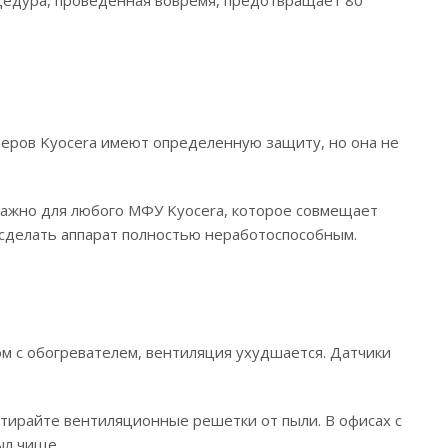
цедура, проведенная вовремя, предотвращает 80
теров Kyocera имеют определенную защиту, но она не
важно для любого МФУ Kyocera, которое совмещает
 сделать аппарат полностью неработоспособным.
ом с обогревателем, вентиляция ухудшается. Датчики
отирайте вентиляционные решетки от пыли. В офисах с
ыл чище.