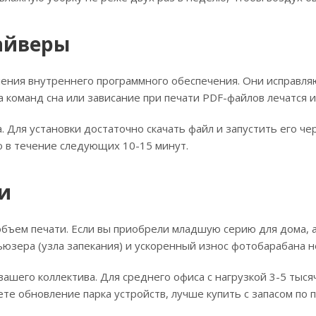
айверы
ения внутреннего программного обеспечения. Они исправляю
а команд сна или зависание при печати PDF-файлов лечатся 
 Для установки достаточно скачать файл и запустить его че
о в течение следующих 10-15 минут.
и
ъем печати. Если вы приобрели младшую серию для дома, а 
ьюзера (узла запекания) и ускоренный износ фотобарабана 
шего коллектива. Для среднего офиса с нагрузкой 3-5 тыся
уете обновление парка устройств, лучше купить с запасом п