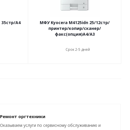
 35стр/А4
МФУ Kyocera M4125idn 25/12стр/
принтер/копир/сканер/
факс(опция)А4/А3
Срок 2-5 дней
Ремонт оргтехники
Оказываем услуги по сервисному обслуживанию и