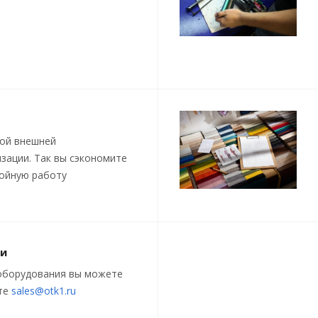
кой внешней
зации. Так вы сэкономите
бойную работу
ки
оборудования вы можете
чте
sales@otk1.ru