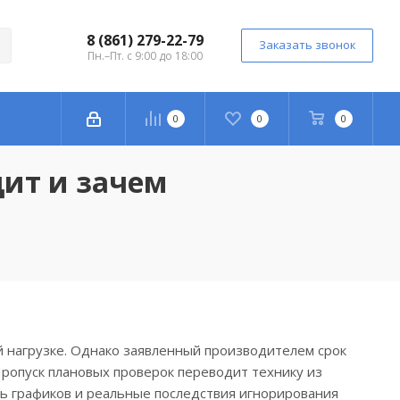
8 (861) 279-22-79
Заказать звонок
Пн.–Пт. с 9:00 до 18:00
0
0
0
дит и зачем
й нагрузке. Однако заявленный производителем срок
Пропуск плановых проверок переводит технику из
ть графиков и реальные последствия игнорирования