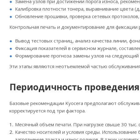
Замена узлов при достижении порога износа, рекоме
Калибровка плотности тонера, выравнивание цвета (д
Обновление прошивки, проверка сетевых протоколов, 
Контрольная печать и документирование для фиксации 
Вывод тестовых страниц, анализ качества линии, фон
Фиксация показателей в сервисном журнале, составле
Формирование прогноза замены узлов на следующий и
Эти этапы являются неотъемлемой частью обслуживания
Периодичность проведения
Базовые рекомендации Kyocera предполагают обслуживан
корректируется под три фактора.
Месячный объем печати. При нагрузке свыше 30 тыс. 
Качество носителей и условия среды. Использование 
загрязнение тракта и износ роликов. В таких условия