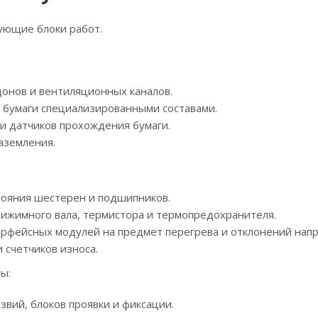
ующие блоки работ.
донов и вентиляционных каналов.
и бумаги специализированными составами.
 и датчиков прохождения бумаги.
аземления.
тояния шестерен и подшипников.
рижимного вала, термистора и термопредохранителя.
терфейсных модулей на предмет перегрева и отклонений нап
 счетчиков износа.
ы:
звий, блоков проявки и фиксации.