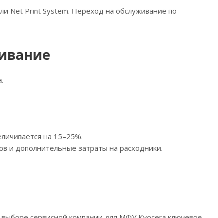
и Net Print System. Переход на обслуживание по
живание
.
еличивается на 15–25%.
ов и дополнительные затраты на расходники.
и выборе сервисной компании для МФУ Kyocera ключевое