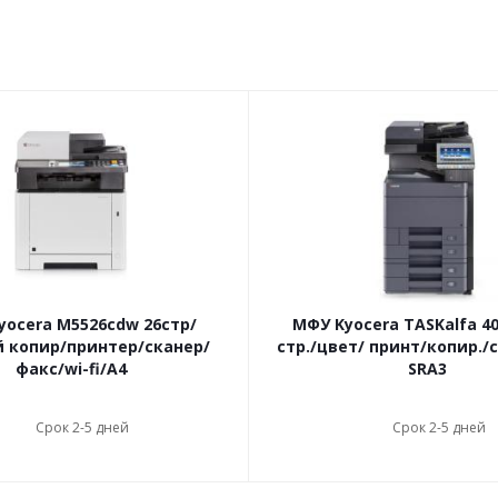
yocera M5526cdw 26стр/
МФУ Kyocera TASKalfa 405
 копир/принтер/сканер/
стр./цвет/ принт/копир./
факс/wi-fi/А4
SRA3
Срок 2-5 дней
Срок 2-5 дней