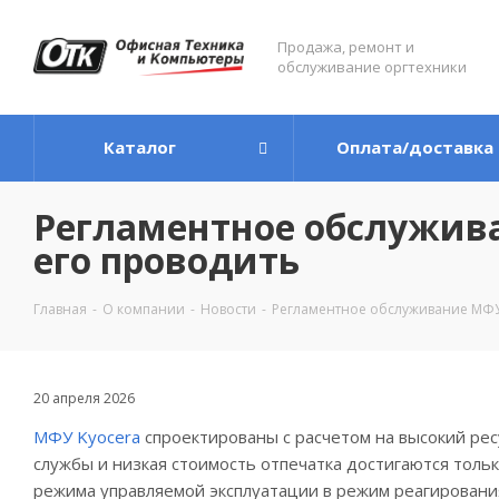
Продажа, ремонт и
обслуживание оргтехники
Каталог
Оплата/доставка
Регламентное обслужива
его проводить
Главная
-
О компании
-
Новости
-
Регламентное обслуживание МФУ K
20 апреля 2026
МФУ Kyocera
спроектированы с расчетом на высокий рес
службы и низкая стоимость отпечатка достигаются толь
режима управляемой эксплуатации в режим реагирования