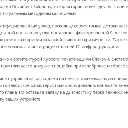
era Document Solutions, которая гарантирует доступ к ори
 актуальным методикам калибровки.
тифицированных узлов, поскольку совместимые детали часто
адежный поставщик услуг предлагает фиксированный SLA с п
мя ремонта и приоритизацией заявок по критичности. Также
огноз износа и интеграцию с вашей IT-инфраструктурой.
нно с архитектурой Kyocera: печатающими блоками, систе
практики часто допускают ошибки при калибровке и сбросе с
ент управления расходами на печать и минимизации операц
ить заводские характеристики оборудования, избежать внез
 плана ТО оставьте заявку на диагностику парка техники: и
ку ваших устройств.