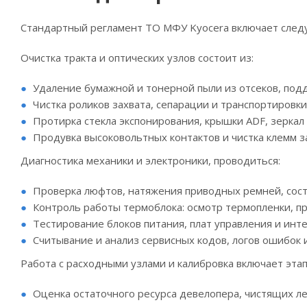
Стандартный регламент ТО МФУ Kyocera включает след
Очистка тракта и оптических узлов состоит из:
Удаление бумажной и тонерной пыли из отсеков, под
Чистка роликов захвата, сепарации и транспортировк
Протирка стекла экспонирования, крышки ADF, зеркал
Продувка высоковольтных контактов и чистка клемм з
Диагностика механики и электроники, проводиться:
Проверка люфтов, натяжения приводных ремней, сос
Контроль работы термоблока: осмотр термопленки, п
Тестирование блоков питания, плат управления и ин
Считывание и анализ сервисных кодов, логов ошибок и
Работа с расходными узлами и калибровка включает этап
Оценка остаточного ресурса девелопера, чистящих ле