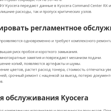
У Kyocera передают данные в Kyocera Command Center RX ил
злишние расходы, так и пропуск критических узлов.
рировать регламентное обслу
 проявляются одновременно и требуют комплексного ремонта
вышая риск пробоя и короткого замыкания.
 многократные замятия и повреждают механизм подачи.
шение копий, появляются артефакты и шумы.
ние цветов, растет расход тонера, стоимость отпечатка ув
ней, срочный ремонт с наценкой за выезд, потерю документ
в.
я обслуживания Kyocera
 от компетенции исполнителя и прозрачности процессов. Пр