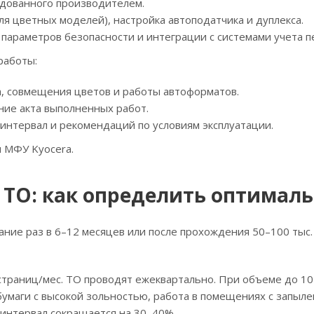
ндованного производителем.
ля цветных моделей), настройка автоподатчика и дуплекса.
параметров безопасности и интеграции с системами учета п
работы:
а, совмещения цветов и работы автоформатов.
ние акта выполненных работ.
нтервал и рекомендаций по условиям эксплуатации.
 МФУ Kyocera.
 ТО: как определить оптимал
ие раз в 6–12 месяцев или после прохождения 50–100 тыс. с
страниц/мес. ТО проводят ежеквартально. При объеме до 10 
бумаги с высокой зольностью, работа в помещениях с запыл
х интервал сокращается на 30–40%.