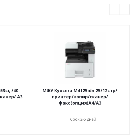
3ci, /40
МФУ Kyocera M4125idn 25/12стр/
сканер/ А3
принтер/копир/сканер/
факс(опция)А4/А3
Срок 2-5 дней