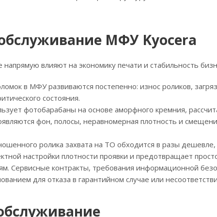
 обслуживание МФУ Kyocera
 напрямую влияют на экономику печати и стабильность бизн
омок в МФУ развиваются постепенно: износ роликов, загряз
итического состояния.
ьзует фотобарабаны на основе аморфного кремния, рассчита
оявляются фон, полосы, неравномерная плотность и смещен
ошенного ролика захвата на ТО обходится в разы дешевле, 
ектной настройки плотности проявки и предотвращает прост
ям. Сервисные контракты, требования информационной безо
ованием для отказа в гарантийном случае или несоответств
 обслуживание