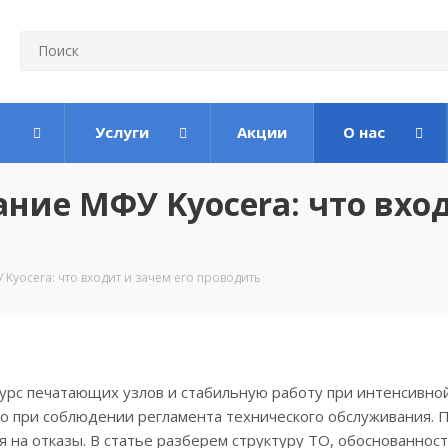
Услуги
Акции
О нас
ние МФУ Kyocera: что вхо
yocera: что входит и зачем его проводить
урс печатающих узлов и стабильную работу при интенсивно
ко при соблюдении регламента технического обслуживания. 
 на отказы. В статье разберем структуру ТО, обоснованнос