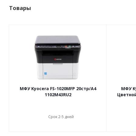
Товары
МФУ Kyocera FS-1020MFP 20стр/А4
МФУ K
1102M43RU2
Цветной
Срок 2-5 дней