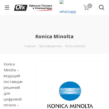
0
Konica Minolta
Главная
-
Производители
-
Konica Minolta
Konica
Minolta –
ведущий
поставщик
решений
для
цифровой
печати –