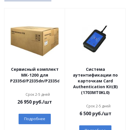
Сервисный комплект
Система
MK-1200 для
аутентификации по
P2335d/P2335dn/P2335dw/M2235dn/M2735dn/M2835dw
карточкам Card
Authentication Kit(B)
(1703MT0KL0)
Срок 2-5 дней
26 950
руб.
/шт
Срок 2-5 дней
6 500
руб.
/шт
Подробнее