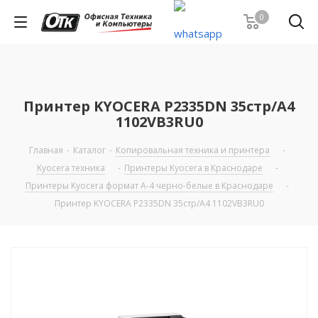
0
Принтер KYOCERA P2335DN 35стр/А4
1102VB3RU0
Главная
-
Каталог
-
Копировальная техника и принтера
-
Kyocera техника
-
Принтеры Kyocera в Краснодаре
-
Принтеры Kyocera формат А-4 черно-белые в Краснодаре
-
Принтер KYOCERA P2335DN 35стр/А4 1102VB3RU0