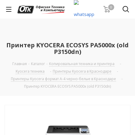
0
Принтер KYOCERA ECOSYS PA5000x (old
P3150dn)
Главная
-
Каталог
-
Копировальная техника и принтера
-
Kyocera техника
-
Принтеры Kyocera в Краснодаре
-
Принтеры Kyocera формат А-4 черно-белые в Краснодаре
-
Принтер KYOCERA ECOSYS PA5000x (old P3150dn)