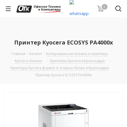
0
Принтер Kyocera ECOSYS PA4000x
Главная
-
Каталог
-
Копировальная техника и принтера
-
Kyocera техника
-
Принтеры Kyocera в Краснодаре
-
Принтеры Kyocera формат А-4 черно-белые в Краснодаре
-
Принтер Kyocera ECOSYS PA4000x