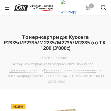
0
Тонер-картридж Kyocera
P2335d/P2335/M2235/M2735/M2835 (о) TK-
1200 (3'000с)
Главная
-
Каталог
-
Расходные материалы для лазерных МФУ и принтеров
-
Kyocera картриджи
-
Kyocera картриджи оригинальные
-
Тонер-картридж Kyocera P2335d/P2335/M2235/M2735/M2835 (о) TK-
1200 (3'000с)
АКЦИЯ