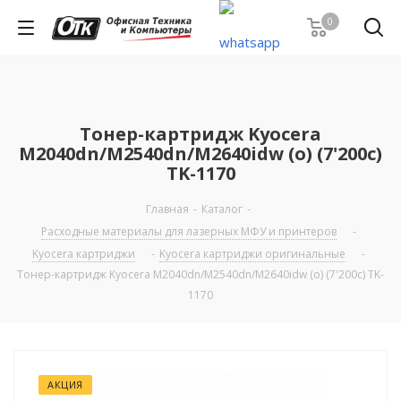
0
Тонер-картридж Kyocera
M2040dn/M2540dn/M2640idw (о) (7'200с)
TK-1170
Главная
-
Каталог
-
Расходные материалы для лазерных МФУ и принтеров
-
Kyocera картриджи
-
Kyocera картриджи оригинальные
-
Тонер-картридж Kyocera M2040dn/M2540dn/M2640idw (о) (7'200с) TK-
1170
АКЦИЯ