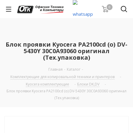
0
Блок проявки Kyocera PA2100cd (o) DV-
5430Y 30C0A93060 оригинал
(Тех.упаковка)
Главная
-
Каталог
-
Комплектующие для копировальной техники и принтеров
-
Kyocera комплектующие
-
Блоки DK,DV
-
Блок проявки Kyocera PA2100cd (o) DV-5430Y 30C0A93060 оригинал
(Тех.упаковка)