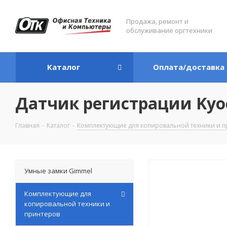
Продажа, ремонт и
обслуживание оргтехники
Каталог
Оплата/доставка
Датчик регистрации Kyo
Главная
-
Каталог
-
Комплектующие для копировальной техники и п
Умные замки Gimmel
Комплектующие для
копировальной техники и
принтеров