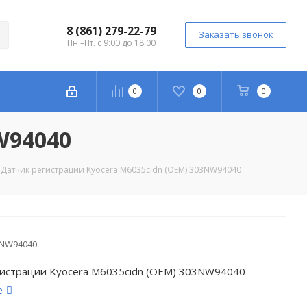
8 (861) 279-22-79
Заказать звонок
Пн.–Пт. с 9:00 до 18:00
0
0
0
W94040
Датчик регистрации Kyocera M6035cidn (OEM) 303NW94040
3NW94040
гистрации Kyocera M6035cidn (OEM) 303NW94040
е