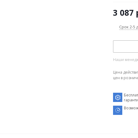
3 087
Срок 2-5 
Наши менедже
Цена действи
цен в рознич
Беспла
гарант
Возмож