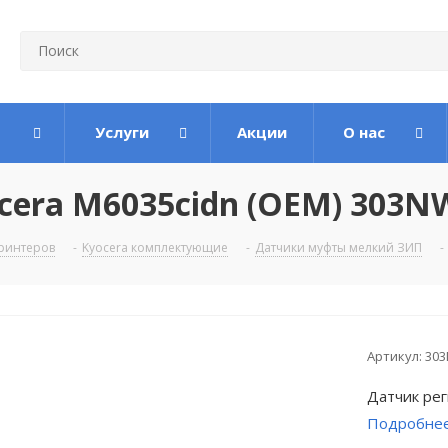
Услуги
Акции
О нас
cera M6035cidn (OEM) 303N
ринтеров
-
Kyocera комплектующие
-
Датчики муфты мелкий ЗИП
-
Артикул:
30
Датчик ре
Подробне