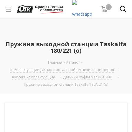
0
Пружина выходной станции Taskalfa
180/221 (о)
Главная
-
Каталог
-
Комплектующие для копировальной техники и принтеров
-
Kyocera комплектующие
-
Датчики муфты мелкий ЗИП
-
Пружина выходной станции Taskalfa 180/221 (о)