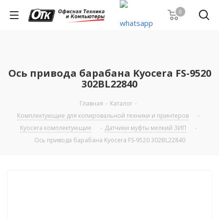
0
Ось привода барабана Kyocera FS-9520
302BL22840
Главная
-
Каталог
-
Комплектующие для копировальной техники и принтеров
-
Kyocera комплектующие
-
Датчики муфты мелкий ЗИП
-
Ось привода барабана Kyocera FS-9520 302BL22840