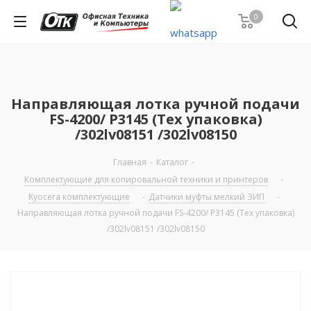
0
Направляющая лотка ручной подачи
FS-4200/ P3145 (Тех упаковка)
/302lv08151 /302lv08150
Главная
-
Каталог
-
Комплектующие для копировальной техники и принтеров
-
Kyocera комплектующие
-
Датчики муфты мелкий ЗИП
-
Направляющая лотка ручной подачи FS-4200/ P3145 (Тех упаковка)
/302lv08151 /302lv08150