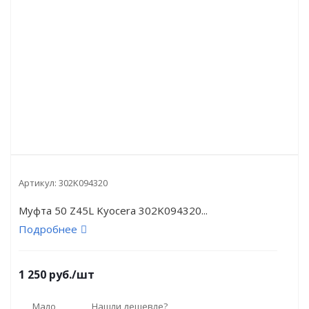
Артикул:
302K094320
Муфта 50 Z45L Kyocera 302K094320...
Подробнее
1 250
руб.
/шт
Мало
Нашли дешевле?