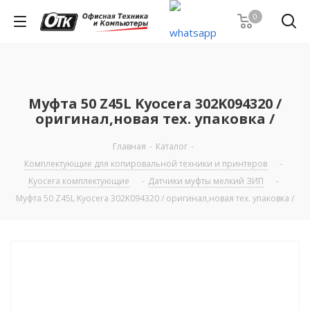
0
Муфта 50 Z45L Kyocera 302K094320 /
оригинал,новая тех. упаковка /
Главная
-
Каталог
-
Комплектующие для копировальной техники и принтеров
-
Kyocera комплектующие
-
Датчики муфты мелкий ЗИП
-
Муфта 50 Z45L Kyocera 302K094320 / оригинал,новая тех. упаковка /