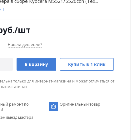
нера в сборе Kyocera M5521/5526cdn (Тех...
е
руб.
/шт
Нашли дешевле?
В корзину
Купить в 1 клик
тельна только для интернет-магазина и может отличаться от
ных магазинах
тный ремонт по
Оригинальный товар
ии
ен выезд мастера