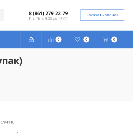
8 (861) 279-22-79
Заказать звонок
Пн.–Пт. с 9:00 до 18:00
0
0
0
упак)
R794110