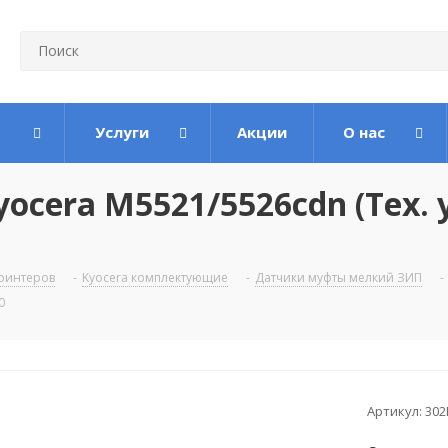
Услуги
Акции
О нас
yocera M5521/5526cdn (Тех. 
ринтеров
-
Kyocera комплектующие
-
Датчики муфты мелкий ЗИП
-
0
Артикул:
302