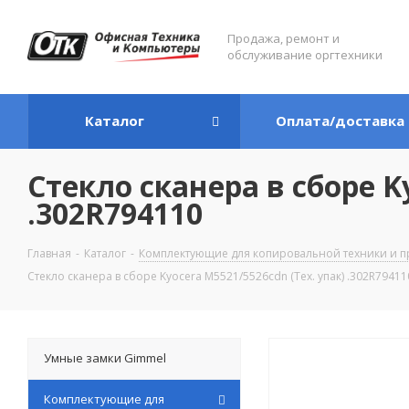
Продажа, ремонт и
обслуживание оргтехники
Каталог
Оплата/доставка
Стекло сканера в сборе K
.302R794110
Главная
-
Каталог
-
Комплектующие для копировальной техники и п
Стекло сканера в сборе Kyocera M5521/5526cdn (Тех. упак) .302R79411
Умные замки Gimmel
Комплектующие для