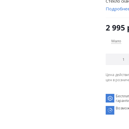
Стекло ска
Подробне
2 995
Мало
Цена действи
цен в рознич
Беспла
гарант
Возмож