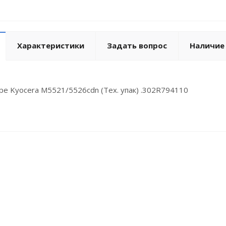
Характеристики
Задать вопрос
Наличие
оре Kyocera M5521/5526cdn (Тех. упак) .302R794110