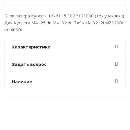
Блок лазера Kyocera LK-6115 302P193080 (тех.упаковка)
Для Kyocera M4125idn M4132idn TASKalfa 3212i MZ3200i
mz4000i
Характеристики
Задать вопрос
Наличие