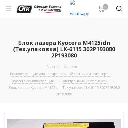
0
Блок лазера Kyocera M4125idn
(Тех.упаковка) LK-6115 302P193080
2P193080
Главная
-
Каталог
-
Комплектующие для копировальной техники и принтеров
-
Kyocera комплектующие
-
Электронные компоненты
-
Блок лазера Kyocera M4125idn (Тех.упаковка) LK-6115 302P193080
2P193080