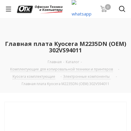
0
Главная плата Kyocera M2235DN (OEM)
302VS94011
Главная
-
Каталог
-
Комплектующие для копировальной техники и принтеров
-
Kyocera комплектующие
-
Электронные компоненты
-
Главная плата Kyocera M2235DN (OEM) 302VS94011