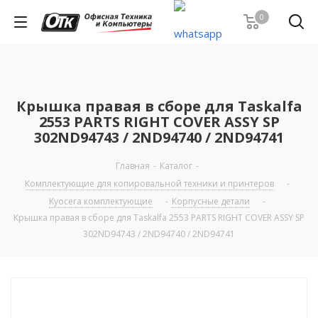
0
Крышка правая в сборе для Taskalfa
2553 PARTS RIGHT COVER ASSY SP
302ND94743 / 2ND94740 / 2ND94741
Главная
-
Каталог
-
Комплектующие для копировальной техники и принтеров
-
Kyocera комплектующие
-
Корпусные детали
-
Крышка правая в сборе для Taskalfa 2553 PARTS RIGHT COVER ASSY SP
302ND94743 / 2ND94740 / 2ND94741