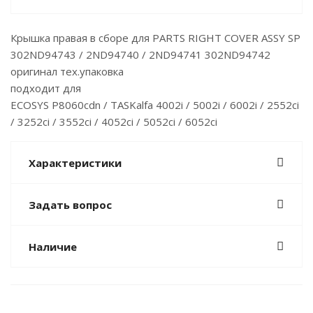
Крышка правая в сборе для PARTS RIGHT COVER ASSY SP
302ND94743 / 2ND94740 / 2ND94741 302ND94742
оригинал тех.упаковка
подходит для
ECOSYS P8060cdn / TASKalfa 4002i / 5002i / 6002i / 2552ci
/ 3252ci / 3552ci / 4052ci / 5052ci / 6052ci
Характеристики
Задать вопрос
Наличие