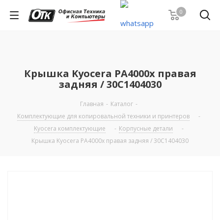
0
Крышка Kyocera PA4000x правая
задняя / 30C1404030
Главная
-
Каталог
-
Комплектующие для копировальной техники и принтеров
-
Kyocera комплектующие
-
Корпусные детали
-
Крышка Kyocera PA4000x правая задняя / 30C1404030