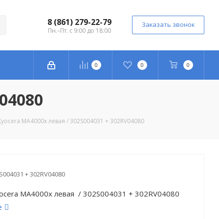
8 (861) 279-22-79
Заказать звонок
Пн.–Пт. с 9:00 до 18:00
0
0
0
04080
yocera MA4000x левая / 302S004031 + 302RV04080
S004031 + 302RV04080
ocera MA4000x левая / 302S004031 + 302RV04080
е