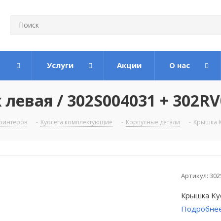
Услуги
Акции
О нас
левая / 302S004031 + 302RV
ринтеров
-
Kyocera комплектующие
-
Корпусные детали
-
Крышка K
Артикул:
302
Крышка Ky
Подробне