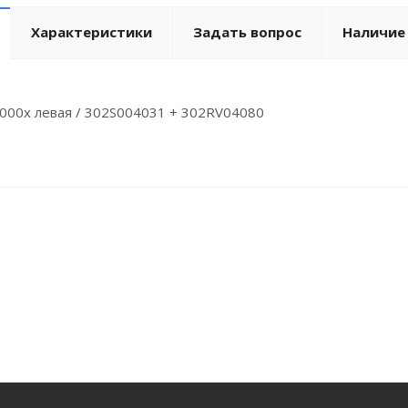
Характеристики
Задать вопрос
Наличие
000x левая / 302S004031 + 302RV04080