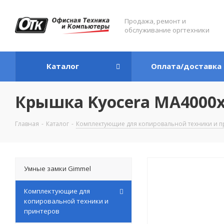
Продажа, ремонт и
обслуживание оргтехники
Каталог
Оплата/доставка
Крышка Kyocera MA4000x 
Главная
-
Каталог
-
Комплектующие для копировальной техники и п
Умные замки Gimmel
Комплектующие для
копировальной техники и
принтеров