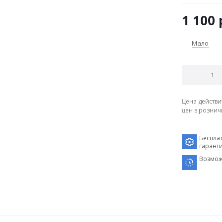
1 100
Мало
Цена действи
цен в рознич
Беспла
гарант
Возмож