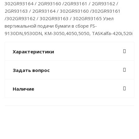
302GR93164 / 2GR93160 /2GR93161 / 2GR93162 /
2GR93163 / 2GR93164 / 302GR93160 /302GR93161
/302GR93162 / 302GR93163 / 302GR93165 Узел
вертикальной подачи бумаги в сборе FS-
9130DN,9530DN, KM-3050,4050,5050, TASKalfa-420i,520i
Характеристики
Задать вопрос
Наличие