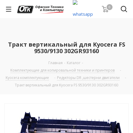
0
Тракт вертикальный для Kyocera FS
9530/9130 302GR93160
Главная
-
Каталог
-
Комплектующие для копировальной техники и принтеров
-
Kyocera комплектующие
-
Редукторы DR ,шестерни двигатели
-
Тракт вертикальный для Kyocera FS 9530/9130 302GR93160