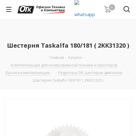
0
Шестерня Taskalfa 180/181 ( 2KK31320 )
Главная
-
Каталог
-
Комплектующие для копировальной техники и принтеров
-
Kyocera комплектующие
-
Редукторы DR ,шестерни двигатели
-
Шестерня Taskalfa 180/181 ( 2KK31320 )