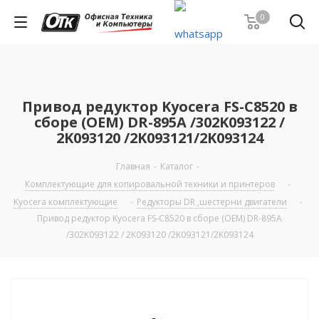
0
Привод редуктор Kyocera FS-C8520 в
сборе (OEM) DR-895A /302K093122 /
2K093120 /2K093121/2K093124
Главная
-
Каталог
-
Комплектующие для копировальной техники и принтеров
-
Kyocera комплектующие
-
Редукторы DR ,шестерни двигатели
-
Привод редуктор Kyocera FS-C8520 в сборе (OEM) DR-895A
/302K093122 / 2K093120 /2K093121/2K093124