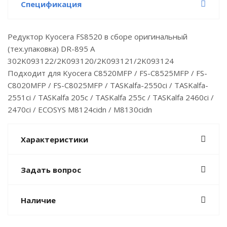
Спецификация
Редуктор Kyocera FS8520 в сборе оригинальный
(тех.упаковка) DR-895 A
302K093122/2K093120/2K093121/2K093124
Подходит для Kyocera C8520MFP / FS-C8525MFP / FS-
C8020MFP / FS-C8025MFP / TASKalfa-2550ci / TASKalfa-
2551ci / TASKalfa 205c / TASKalfa 255c / TASKalfa 2460ci /
2470ci / ECOSYS M8124cidn / M8130cidn
Характеристики
Задать вопрос
Наличие