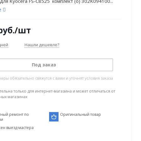
для Kyocera FS-C8525 комплект (o) 302K094100...
е
руб.
/шт
дней
Нашли дешевле?
Под заказ
ры обязательно свяжутся с вами и уточнят условия заказа
тельна только для интернет-магазина и может отличаться от
ных магазинах
тный ремонт по
Оригинальный товар
ии
ен выезд мастера