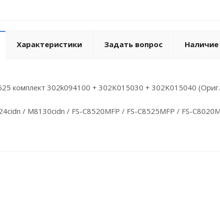
Характеристики
Задать вопрос
Наличие
525 комплект 302k094100 + 302K015030 + 302K015040 (Ориг.Т
cidn / M8130cidn / FS-C8520MFP / FS-C8525MFP / FS-C8020MFP