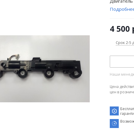
Двигатель 
Подробне
4 500
Срок 2-5 
Наши менедже
Цена действи
цен в рознич
Беспла
гарант
Возмож