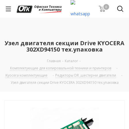
0
Узел двигателя секции Drive KYOCERA
302XD94150 тех.упаковка
Главная
-
Каталог
-
Комплектующие для копировальной техники и принтеров
-
Kyocera комплектующие
-
Редукторы DR ,шестерни двигатели
-
Узел двигателя секции Drive KYOCERA 302XD94150 тех.упаковка