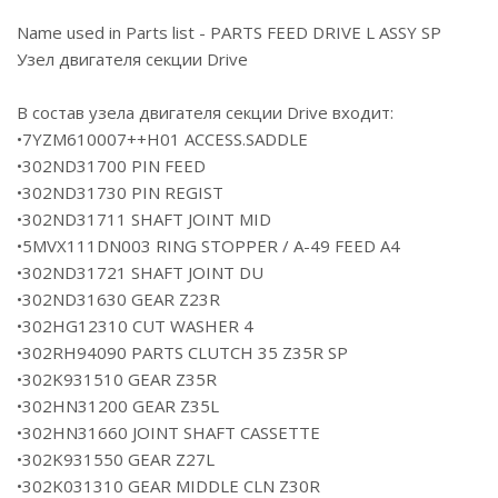
Name used in Parts list - PARTS FEED DRIVE L ASSY SP
Узел двигателя секции Drive
В состав узела двигателя секции Drive входит:
•7YZM610007++H01 ACCESS.SADDLE
•302ND31700 PIN FEED
•302ND31730 PIN REGIST
•302ND31711 SHAFT JOINT MID
•5MVX111DN003 RING STOPPER / A-49 FEED A4
•302ND31721 SHAFT JOINT DU
•302ND31630 GEAR Z23R
•302HG12310 CUT WASHER 4
•302RH94090 PARTS CLUTCH 35 Z35R SP
•302K931510 GEAR Z35R
•302HN31200 GEAR Z35L
•302HN31660 JOINT SHAFT CASSETTE
•302K931550 GEAR Z27L
•302K031310 GEAR MIDDLE CLN Z30R