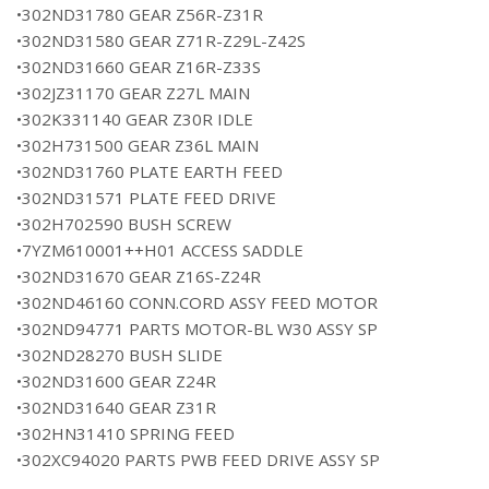
•302ND31780 GEAR Z56R-Z31R
•302ND31580 GEAR Z71R-Z29L-Z42S
•302ND31660 GEAR Z16R-Z33S
•302JZ31170 GEAR Z27L MAIN
•302K331140 GEAR Z30R IDLE
•302H731500 GEAR Z36L MAIN
•302ND31760 PLATE EARTH FEED
•302ND31571 PLATE FEED DRIVE
•302H702590 BUSH SCREW
•7YZM610001++H01 ACCESS SADDLE
•302ND31670 GEAR Z16S-Z24R
•302ND46160 CONN.CORD ASSY FEED MOTOR
•302ND94771 PARTS MOTOR-BL W30 ASSY SP
•302ND28270 BUSH SLIDE
•302ND31600 GEAR Z24R
•302ND31640 GEAR Z31R
•302HN31410 SPRING FEED
•302XC94020 PARTS PWB FEED DRIVE ASSY SP