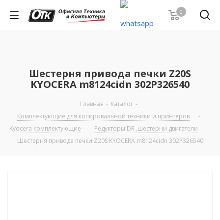
0
Шестерня привода печки Z20S
KYOCERA m8124cidn 302P326540
Главная
-
Каталог
-
Комплектующие для копировальной техники и принтеров
-
Kyocera комплектующие
-
Редукторы DR ,шестерни двигатели
-
Шестерня привода печки Z20S KYOCERA m8124cidn 302P326540