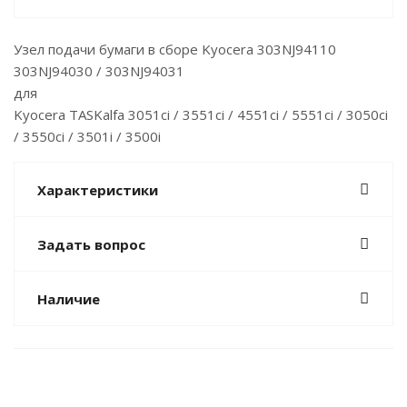
Узел подачи бумаги в сборе Kyocera 303NJ94110
303NJ94030 / 303NJ94031
для
Kyocera TASKalfa 3051ci / 3551ci / 4551ci / 5551ci / 3050ci
/ 3550ci / 3501i / 3500i
Характеристики
Задать вопрос
Наличие