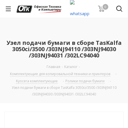
0
Узел подачи бумаги в сборе TasKalfa
3050ci/3500 /303NJ94110 /303NJ94030
/303NJ94031 /302LC94040
Главная
-
Каталог
-
Комплектующие для копировальной техники и принтеров
-
Kyocera комплектующие
-
Ролики подачи бумаги
-
Узел подачи бумаги в сборе TasKalfa 3050ci/3500 /303NJ94110
/303NJ94030 /303NJ94031 /302LC94040