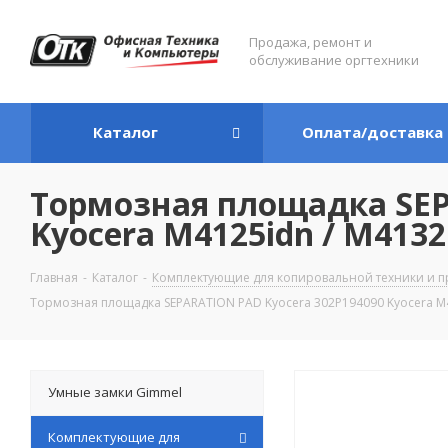
Продажа, ремонт и
обслуживание оргтехники
Каталог
Оплата/доставка
Тормозная площадка SEP
Kyocera M4125idn / M4132
Главная
-
Каталог
-
Комплектующие для копировальной техники и п
Тормозная площадка SEPARATION PAD Kyocera 302P194090 Kyocera M41
Умные замки Gimmel
Комплектующие для