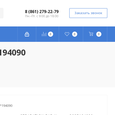
8 (861) 279-22-79
Заказать звонок
Пн.–Пт. с 9:00 до 18:00
0
0
0
194090
P194090