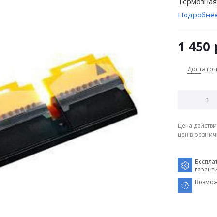
Тормозная
Подробне
1 450
Достато
Цена действи
цен в рознич
Беспла
гарант
Возмож