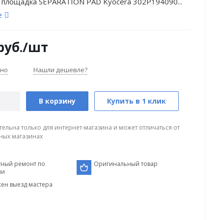
 площадка SEPARATION PAD Kyocera 302P194090...
е
руб.
/шт
чно
Нашли дешевле?
В корзину
Купить в 1 клик
тельна только для интернет-магазина и может отличаться от
ных магазинах
тный ремонт по
Оригинальный товар
ии
ен выезд мастера