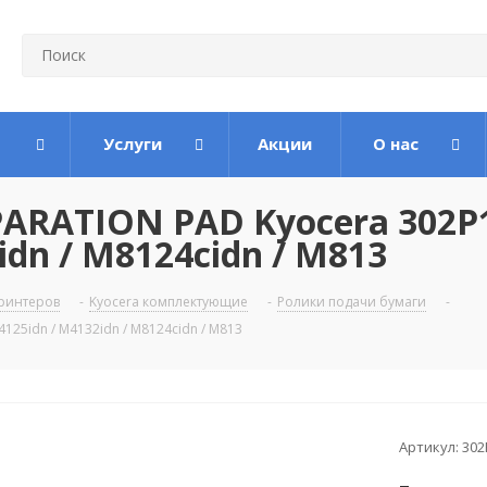
Услуги
Акции
О нас
ARATION PAD Kyocera 302P
idn / M8124cidn / M813
ринтеров
-
Kyocera комплектующие
-
Ролики подачи бумаги
-
25idn / M4132idn / M8124cidn / M813
Артикул:
302