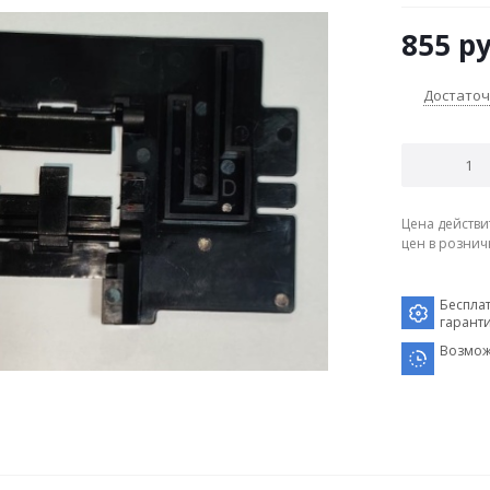
855
ру
Достато
Цена действи
цен в рознич
Беспла
гарант
Возмож