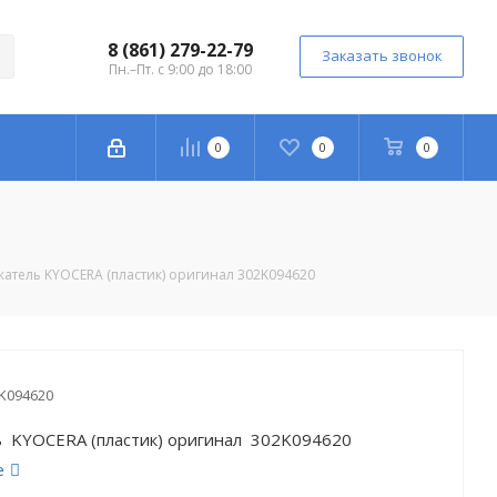
8 (861) 279-22-79
Заказать звонок
Пн.–Пт. с 9:00 до 18:00
0
0
0
атель KYOCERA (пластик) оригинал 302K094620
K094620
 KYOCERA (пластик) оригинал 302K094620
е