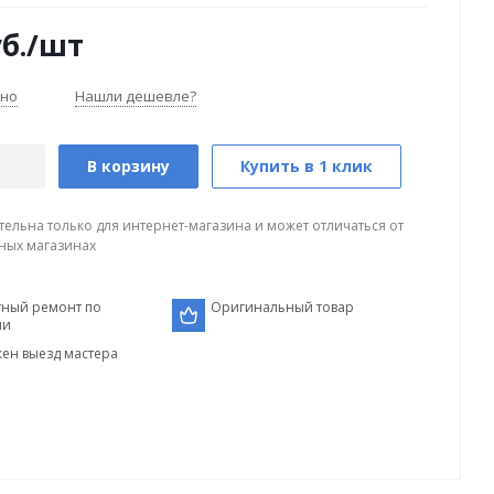
б.
/шт
чно
Нашли дешевле?
В корзину
Купить в 1 клик
тельна только для интернет-магазина и может отличаться от
ных магазинах
тный ремонт по
Оригинальный товар
ии
ен выезд мастера