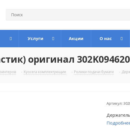
Услуги
Акции
О нас
стик) оригинал 302K094620
ринтеров
-
Kyocera комплектующие
-
Ролики подачи бумаги
-
Держ
Артикул:
302
Держатель
Подробне