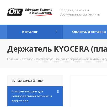
Продажа, ремонт и
обслуживание оргтехники
Каталог
Оплата/доставка
Держатель KYOCERA (пла
Главная
-
Каталог
-
Комплектующие для копировальной техники и п
Умные замки Gimmel
Комплектующие для
копировальной техники и
принтеров