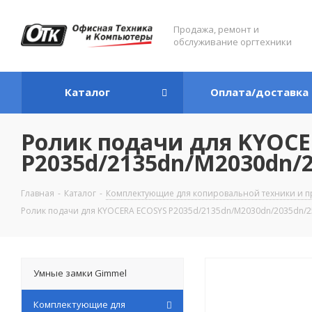
Продажа, ремонт и
обслуживание оргтехники
Каталог
Оплата/доставка
Ролик подачи для KYOCE
P2035d/2135dn/M2030dn/2
Главная
-
Каталог
-
Комплектующие для копировальной техники и п
Ролик подачи для KYOCERA ECOSYS P2035d/2135dn/M2030dn/2035dn/25
Умные замки Gimmel
Комплектующие для