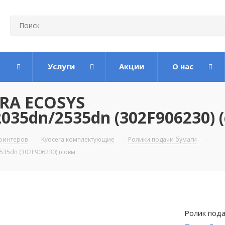
Услуги
Акции
О нас
RA ECOSYS
035dn/2535dn (302F906230) 
ринтеров
-
Kyocera комплектующие
-
Ролики подачи бумаги
-
35dn (302F906230) (совм
Ролик пода