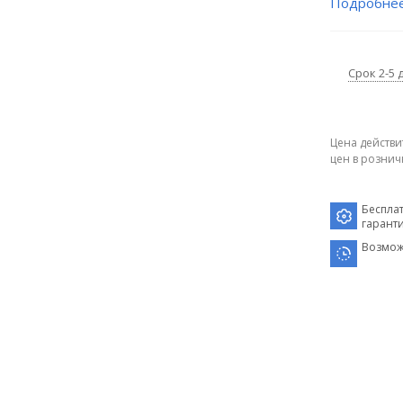
Подробне
Срок 2-5 
Цена действи
цен в рознич
Беспла
гарант
Возмож