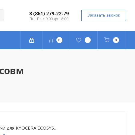
8 (861) 279-22-79
Заказать звонок
Пн.–Пт. с 9:00 до 18:00
0
0
0
(совм
чи для KYOCERA ECOSYS...