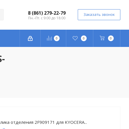
8 (861) 279-22-79
Заказать звонок
Пн.–Пт. с 9:00 до 18:00
0
0
0
-
лика отделения 2F909171 для KYOCERA...