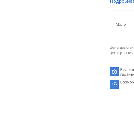
Подробне
Мало
Цена действи
цен в рознич
Беспла
гарант
Возмож