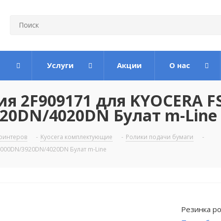
Услуги
Акции
О нас
я 2F909171 для KYOCERA FS
20DN/4020DN Булат m-Line
ринтеров
-
Kyocera комплектующие
-
Ролики подачи бумаги
-
4000DN/3920DN/4020DN Булат m-Line
Резинка ро