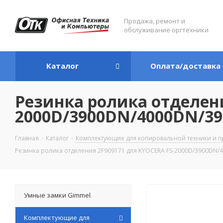
Продажа, ремонт и
обслуживание оргтехники
Каталог
Оплата/доставка
Резинка ролика отделени
2000D/3900DN/4000DN/39
Главная
-
Каталог
-
Комплектующие для копировальной техники и п
Резинка ролика отделения 2F909171 для KYOCERA FS-2000D/3900DN/
Умные замки Gimmel
Комплектующие для