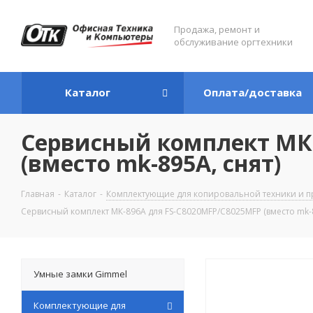
Продажа, ремонт и
обслуживание оргтехники
Каталог
Оплата/доставка
Сервисный комплект МК-
(вместо mk-895A, снят)
Главная
-
Каталог
-
Комплектующие для копировальной техники и п
Сервисный комплект МК-896A для FS-C8020MFP/C8025MFP (вместо mk-8
Умные замки Gimmel
Комплектующие для