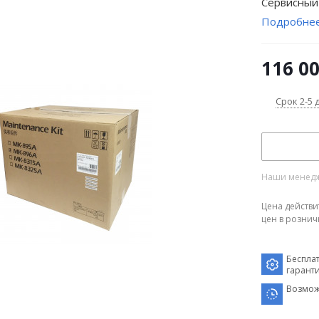
Сервисный
Подробне
116 0
Срок 2-5 
Наши менедже
Цена действи
цен в рознич
Беспла
гарант
Возмож