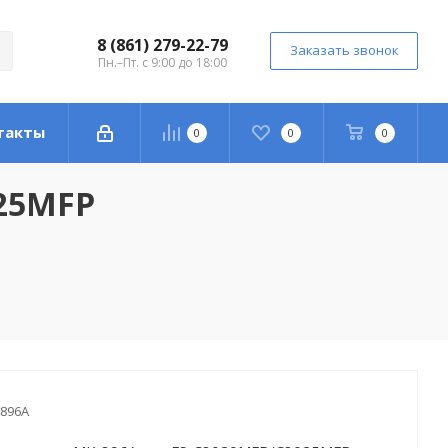
8 (861) 279-22-79
Заказать звонок
Пн.–Пт. с 9:00 до 18:00
такты
0
0
0
025MFP
896A