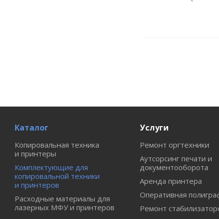
Каталог
Услуги
Копировальная техника
Ремонт оргтехники
и принтеры
Аутсорсинг печати и
Комплектующие для
документооборота
копировальной техники
Аренда принтера
и принтеров
Оперативная полигра
Расходные материалы для
лазерных МФУ и принтеров
Ремонт стабилизатор