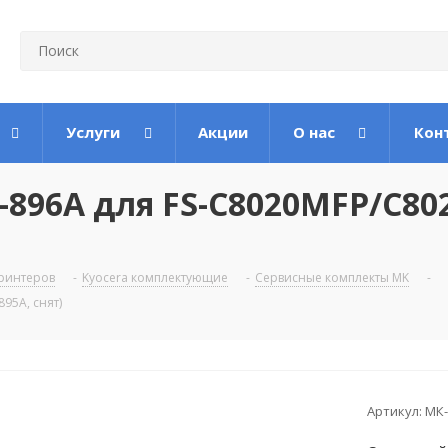
Услуги
Акции
О нас
Кон
896A для FS-C8020MFP/C8
ринтеров
-
Kyocera комплектующие
-
Сервисные комплекты MK
-
95A, снят)
Артикул:
МК-