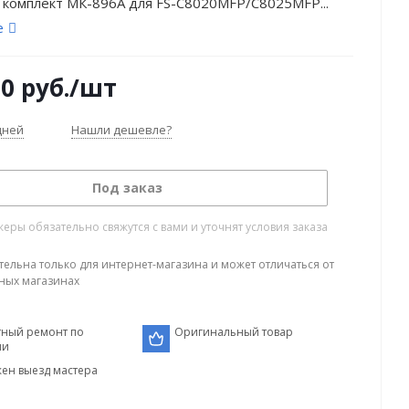
 комплект МК-896A для FS-C8020MFP/C8025MFP...
е
00
руб.
/шт
дней
Нашли дешевле?
Под заказ
ры обязательно свяжутся с вами и уточнят условия заказа
тельна только для интернет-магазина и может отличаться от
ных магазинах
тный ремонт по
Оригинальный товар
ии
ен выезд мастера