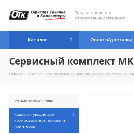
Продажа, ремонт и
обслуживание оргтехники
Каталог
Оплата/доставка
Сервисный комплект MK-
Главная
-
Каталог
-
Комплектующие для копировальной техники и п
Умные замки Gimmel
Комплектующие для
копировальной техники и
принтеров