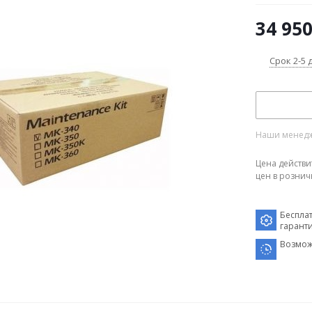
34 95
Срок 2-5 
Наши менедже
Цена действи
цен в рознич
Беспла
гарант
Возмож