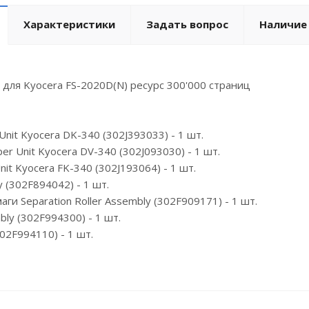
Характеристики
Задать вопрос
Наличие
для Kyocera FS-2020D(N) ресурс 300'000 cтраниц
nit Kyocera DK-340 (302J393033) - 1 шт.
er Unit Kyocera DV-340 (302J093030) - 1 шт.
nit Kyocera FK-340 (302J193064) - 1 шт.
 (302F894042) - 1 шт.
ги Separation Roller Assembly (302F909171) - 1 шт.
bly (302F994300) - 1 шт.
02F994110) - 1 шт.