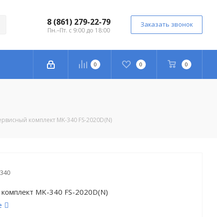
8 (861) 279-22-79
Заказать звонок
Пн.–Пт. с 9:00 до 18:00
0
0
0
ервисный комплект MK-340 FS-2020D(N)
340
 комплект MK-340 FS-2020D(N)
е