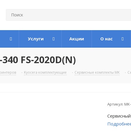
Услуги
Акции
О нас
340 FS-2020D(N)
ринтеров
-
Kyocera комплектующие
-
Сервисные комплекты MK
-
С
Артикул:
MK-
Сервисный
Подробне