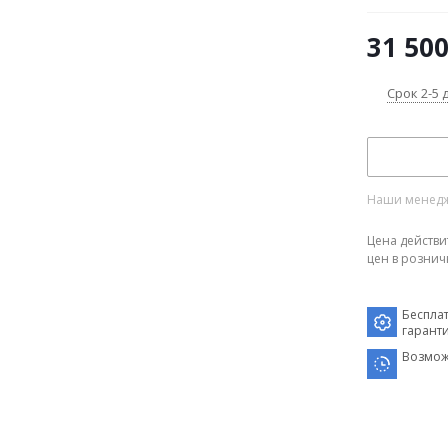
31 50
Срок 2-5 
Наши менедже
Цена действи
цен в рознич
Беспла
гарант
Возмож