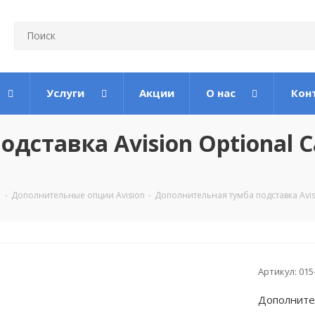
Услуги
Акции
О нас
Кон
ставка Avision Optional Ca
-
Дополнительные опции Avision
-
Дополнительная тумба подставка Avisi
Артикул:
015
Дополнител