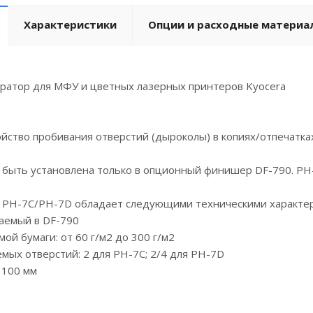
Характеристики
Опции и расходные материа
атор для МФУ и цветных лазерных принтеров Kyocera
йство пробивания отверстий (дыроколы) в копиях/отпечатка
быть установлена только в опционный финишер DF-790. PH-
PH-7C/PH-7D обладает следующими техническими характер
аемый в DF-790
ой бумаги: от 60 г/м2 до 300 г/м2
мых отверстий: 2 для PH-7C; 2/4 для PH-7D
 100 мм