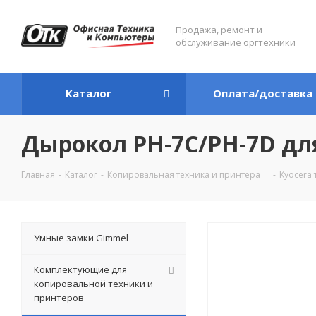
Продажа, ремонт и
обслуживание оргтехники
Каталог
Оплата/доставка
Дырокол PH-7C/PH-7D для
Главная
-
Каталог
-
Копировальная техника и принтера
-
Kyocera 
Умные замки Gimmel
Комплектующие для
копировальной техники и
принтеров