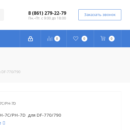
8 (861) 279-22-79
Заказать звонок
Пн.–Пт. с 9:00 до 18:00
0
0
0
 DF-770/790
7C/PH-7D
H-7C/PH-7D для DF-770/790
е