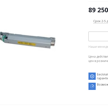
89 25
Срок 2-5 
Наши менедже
Цена действи
цен в рознич
Беспла
гарант
Возмож