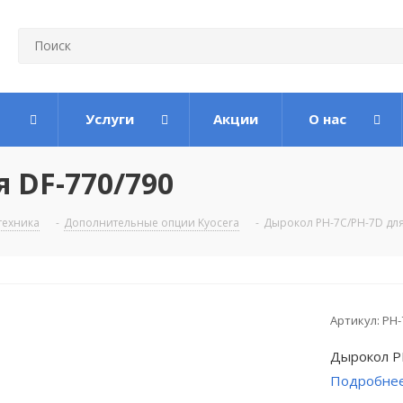
Услуги
Акции
О нас
 DF-770/790
техника
-
Дополнительные опции Kyocera
-
Дырокол PH-7C/PH-7D для
Артикул:
PH-
Дырокол P
Подробне