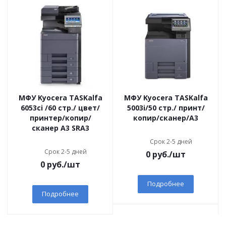
МФУ Kyocera TASKalfa
МФУ Kyocera TASKalfa
6053ci /60 стр./ цвет/
5003i/50 стр./ принт/
принтер/копир/
копир/сканер/А3
сканер А3 SRA3
Срок 2-5 дней
Срок 2-5 дней
0
руб.
/шт
0
руб.
/шт
Подробнее
Подробнее