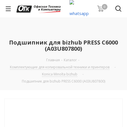
0
Подшипник для bizhub PRESS C6000
(A03U807800)
Главная
-
Каталог
-
Комплектующие для копировальной техники и принтеров
-
Konica Minolta bizhub
-
Подшипник для bizhub PRESS C6000 (A03U807800)