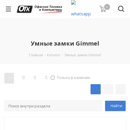
0
Умные замки Gimmel
Главная
-
Каталог
-
Умные замки Gimmel
Только в наличии