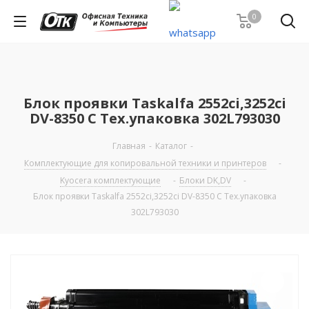
0
Блок проявки Taskalfa 2552ci,3252ci
DV-8350 C Тех.упаковка 302L793030
Главная
-
Каталог
-
Комплектующие для копировальной техники и принтеров
-
Kyocera комплектующие
-
Блоки DK,DV
-
Блок проявки Taskalfa 2552ci,3252ci DV-8350 C Тех.упаковка
302L793030