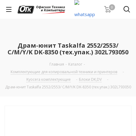
0
Драм-юнит Taskalfa 2552/2553/
C/M/Y/K DK-8350 (тех.упак.) 302L793050
Главная
-
Каталог
-
Комплектующие для копировальной техники и принтеров
-
Kyocera комплектующие
-
Блоки DK,DV
-
Драм-юнит Taskalfa 2552/2553/ C/M/Y/K DK-8350 (тех.упак.) 302L793050