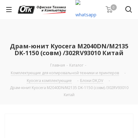
0
Драм-юнит Kyocera M2040DN/M2135
DK-1150 (совм) /302RV93010 Китай
Главная
-
Каталог
-
Комплектующие для копировальной техники и принтеров
-
Kyocera комплектующие
-
Блоки DK,DV
-
Драм-юнит Kyocera M2040DN/M2135 DK-1150 (совм) /302RV93010
Китай