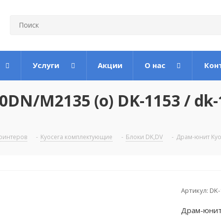
Услуги
Акции
О нас
Кон
DN/M2135 (o) DK-1153 / dk-
ринтеров
-
Kyocera комплектующие
-
Блоки DK,DV
-
Драм-юнит Kyoc
Артикул:
DK-
Драм-юнит 