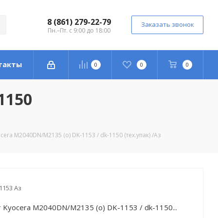
8 (861) 279-22-79
Заказать звонок
Пн.–Пт. с 9:00 до 18:00
такты
0
0
0
1150
era M2040DN/M2135 (o) DK-1153 / dk-1150 (тех.упак) /Аз
1153 Аз
Kyocera M2040DN/M2135 (o) DK-1153 / dk-1150...