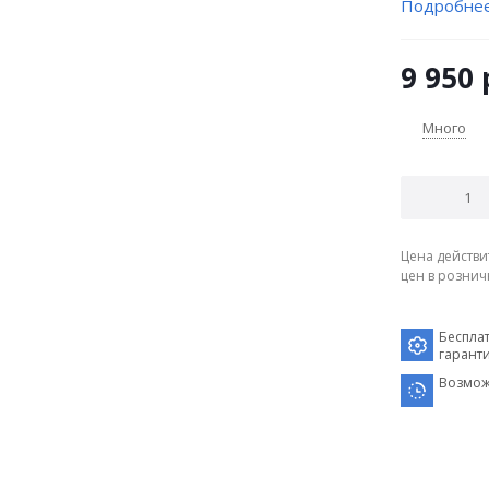
Подробне
9 950
Много
Цена действи
цен в рознич
Беспла
гарант
Возмож