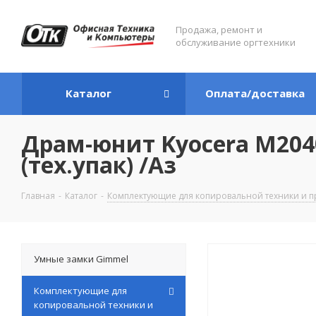
Продажа, ремонт и
обслуживание оргтехники
Каталог
Оплата/доставка
Драм-юнит Kyocera M2040
(тех.упак) /Аз
Главная
-
Каталог
-
Комплектующие для копировальной техники и п
Умные замки Gimmel
Комплектующие для
копировальной техники и