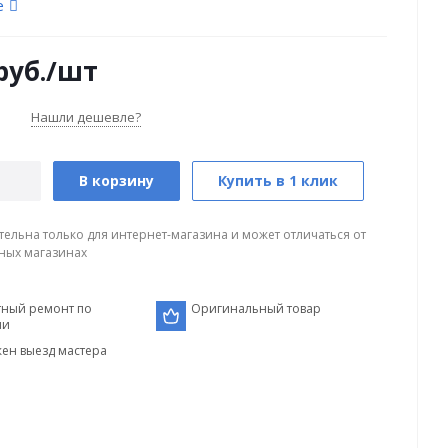
е
руб.
/шт
Нашли дешевле?
В корзину
Купить в 1 клик
тельна только для интернет-магазина и может отличаться от
ных магазинах
тный ремонт по
Оригинальный товар
ии
ен выезд мастера