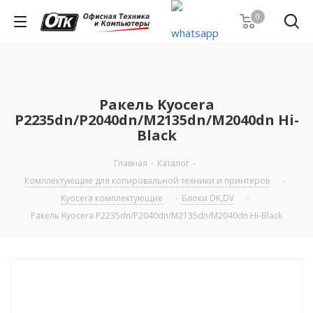
0
Ракель Kyocera
P2235dn/P2040dn/M2135dn/M2040dn Hi-
Black
Главная
-
Каталог
-
Комплектующие для копировальной техники и принтеров
-
Kyocera комплектующие
-
Блоки DK,DV
-
Ракель Kyocera P2235dn/P2040dn/M2135dn/M2040dn Hi-Black