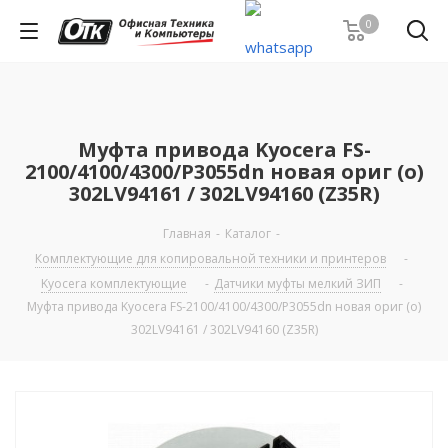
0
Муфта привода Kyocera FS-
2100/4100/4300/P3055dn новая ориг (о)
302LV94161 / 302LV94160 (Z35R)
Главная
-
Каталог
-
Комплектующие для копировальной техники и принтеров
-
Kyocera комплектующие
-
Датчики муфты мелкий ЗИП
-
Муфта привода Kyocera FS-2100/4100/4300/P3055dn новая ориг (о)
302LV94161 / 302LV94160 (Z35R)