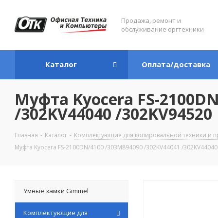
Продажа, ремонт и
обслуживание оргтехники
Каталог
Оплата/доставка
Муфта Kyocera FS-2100DN
/302KV44040 /302KV94520
Главная
-
Каталог
-
Комплектующие для копировальной техники и п
Муфта Kyocera FS-2100DN/4100 /303M894090 /302KV44041 /302KV44040
Умные замки Gimmel
Комплектующие для