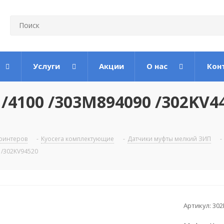
Услуги
Акции
О нас
Кон
/4100 /303M894090 /302KV4
ринтеров
-
Kyocera комплектующие
-
Датчики муфты мелкий ЗИП
-
 /302KV94520
Артикул:
302