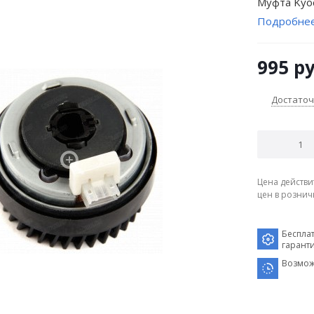
Муфта Kyo
Подробне
995
ру
Достато
Цена действи
цен в рознич
Беспла
гарант
Возмож