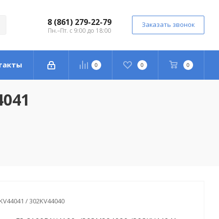
8 (861) 279-22-79
Заказать звонок
Пн.–Пт. с 9:00 до 18:00
такты
0
0
0
4041
KV44041 / 302KV44040