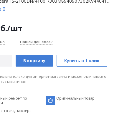
cera FS-2100DN/4100 /303M894090 /302KV44041...
е
б.
/шт
чно
Нашли дешевле?
В корзину
Купить в 1 клик
тельна только для интернет-магазина и может отличаться от
ных магазинах
тный ремонт по
Оригинальный товар
ии
ен выезд мастера