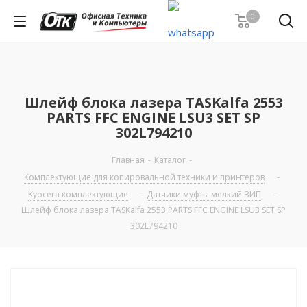
0
Шлейф блока лазера TASKalfa 2553
PARTS FFC ENGINE LSU3 SET SP
302L794210
Главная
-
Каталог
-
Комплектующие для копировальной техники и принтеров
-
Kyocera комплектующие
-
Датчики муфты мелкий ЗИП
-
Шлейф блока лазера TASKalfa 2553 PARTS FFC ENGINE LSU3 SET SP
302L794210