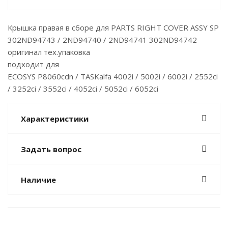
Крышка правая в сборе для PARTS RIGHT COVER ASSY SP
302ND94743 / 2ND94740 / 2ND94741 302ND94742
оригинал тех.упаковка
подходит для
ECOSYS P8060cdn / TASKalfa 4002i / 5002i / 6002i / 2552ci
/ 3252ci / 3552ci / 4052ci / 5052ci / 6052ci
Характеристики
Задать вопрос
Наличие