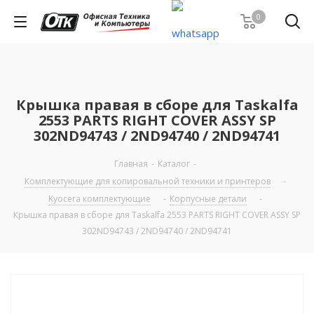
0
Крышка правая в сборе для Taskalfa
2553 PARTS RIGHT COVER ASSY SP
302ND94743 / 2ND94740 / 2ND94741
Главная
-
Каталог
-
Комплектующие для копировальной техники и принтеров
-
Kyocera комплектующие
-
Корпусные детали
-
Крышка правая в сборе для Taskalfa 2553 PARTS RIGHT COVER ASSY SP
302ND94743 / 2ND94740 / 2ND94741