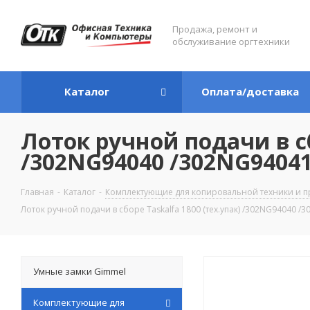
Продажа, ремонт и
обслуживание оргтехники
Каталог
Оплата/доставка
Лоток ручной подачи в сб
/302NG94040 /302NG9404
Главная
-
Каталог
-
Комплектующие для копировальной техники и п
Лоток ручной подачи в сборе Taskalfa 1800 (тех.упак) /302NG94040 /
Умные замки Gimmel
Комплектующие для