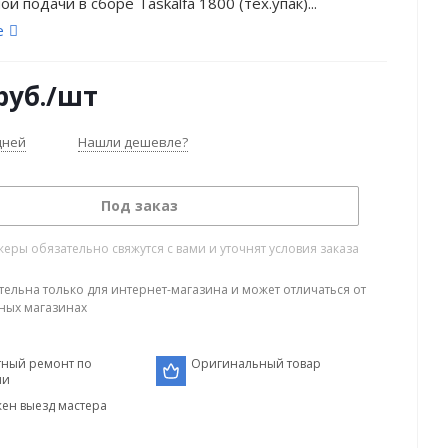
й подачи в сборе Taskalfa 1800 (тех.упак)...
е
руб.
/шт
дней
Нашли дешевле?
Под заказ
ры обязательно свяжутся с вами и уточнят условия заказа
тельна только для интернет-магазина и может отличаться от
ных магазинах
тный ремонт по
Оригинальный товар
ии
ен выезд мастера