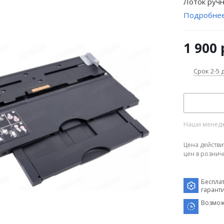
Лоток ручно
Подробне
1 900
Срок 2-5 
Наши менедже
Цена действи
цен в рознич
Беспла
гарант
Возмож