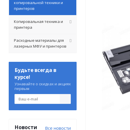
копировальной техники и
принтеров
Копировальная техника и
принтера
Расходные материалы для
лазерных МФУ и принтеров
Будьте всегда в
курсе!
Узнавайте о скидках и акциях
первым
Новости
Все новости