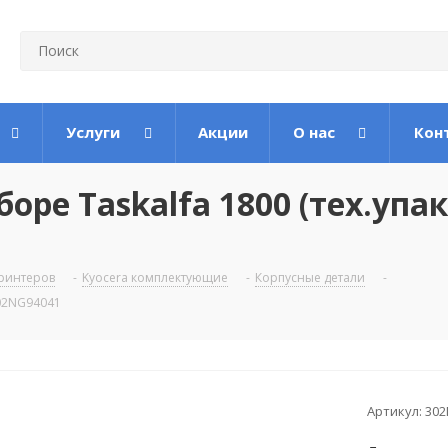
Услуги
Акции
О нас
Кон
оре Taskalfa 1800 (тех.упак
1
ринтеров
-
Kyocera комплектующие
-
Корпусные детали
-
302NG94041
Артикул:
302