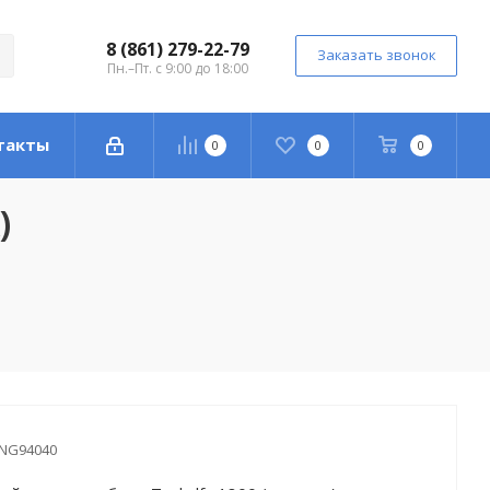
8 (861) 279-22-79
Заказать звонок
Пн.–Пт. с 9:00 до 18:00
такты
0
0
0
)
NG94040