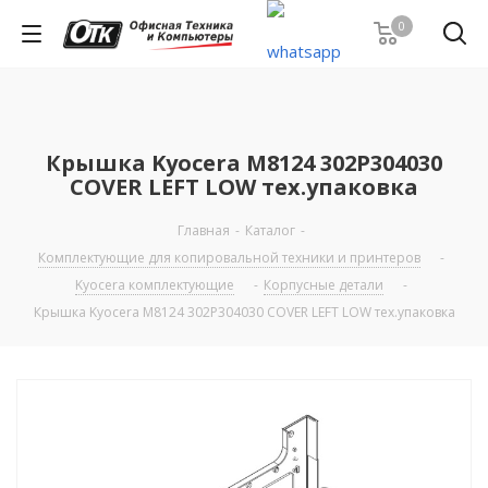
0
Крышка Kyocera M8124 302P304030
COVER LEFT LOW тех.упаковка
Главная
-
Каталог
-
Комплектующие для копировальной техники и принтеров
-
Kyocera комплектующие
-
Корпусные детали
-
Крышка Kyocera M8124 302P304030 COVER LEFT LOW тех.упаковка